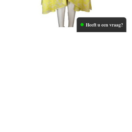
Heeft u een vraag?
ERES rok - 36/38
Uitverkocht