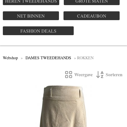
HEREN TWEEDEHANDS
GROTE MATEN
NET BINNEN
CADEAUBON
FASHION DEALS
Webshop
»
DAMES TWEEDEHANDS
» ROKKEN
Weergave
Sorteren